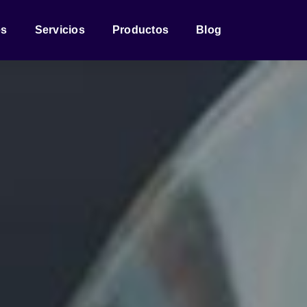
es
Servicios
Productos
Blog
Cambium
CommScope
Networks
Ruckus Networks
Radwin
Cambium
Networks
Siklu
Vilo