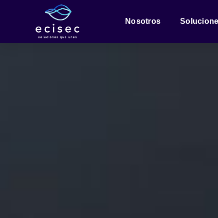
Nosotros
Solucion
Motorola
Solutions
SmartPTT
TRBOnet
WAVE PTX