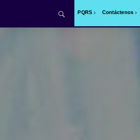
PQRS
Contáctenos
CommScope
Ruckus Networks
Cambium
Networks
MikroTik