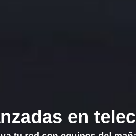
anzadas en tele
eva tu red con equipos del mañ